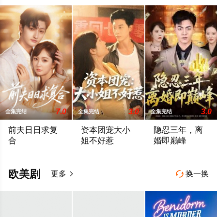
7.0
3.0
3.0
全集完结
全集完结
全集完结
前夫日日求复
资本团宠大小
隐忍三年，离
合
姐不好惹
婚即巅峰
暂无简介
暂无简介
暂无简介
欧美剧
更多
换一换

