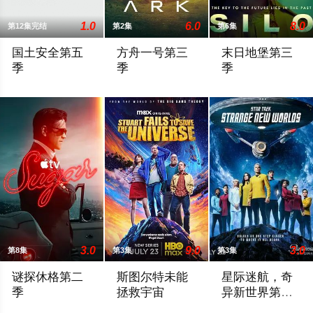
1.0
6.0
8.0
第12集完结
第2集
第6集
国土安全第五
方舟一号第三
末日地堡第三
季
季
季
《国土安全》第五季的故事将发生在柏林，时间是前一季的两年半之后，
官方宣布第三季
当下，Juliett
3.0
9.0
3.0
第8集
第3集
第3集
谜探休格第二
斯图尔特未能
星际迷航，奇
季
拯救宇宙
异新世界第四
季
《谜探休格》以当代视角重新演绎了文学、电影和电视史上最受
故事聚焦《大爆炸》的漫画书老板斯图尔特
《星际迷航：奇异