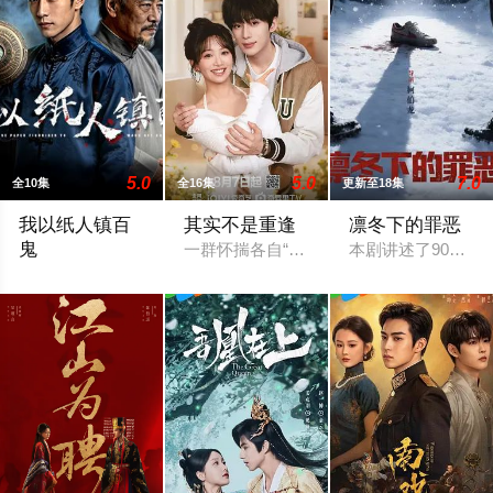
5.0
5.0
7.0
全10集
全16集
更新至18集
我以纸人镇百
其实不是重逢
凛冬下的罪恶
鬼
一群怀揣各自“失意”的年轻人，在沿海小
本剧讲述了90年代
2026 / 中国大陆 / 剧情,国产