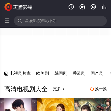






电视剧片库
欧美剧
韩国剧
香港剧
国产剧

高清电视剧大全
更多
换一换

