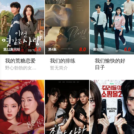
6.0
8.0
6.0
第12集完结
第4集
第92集
我的荒糖恋爱
我们的排练
我们愉快的好
日子
野心勃勃的女检察官高恩世（贺营 饰）意外失忆，住进拳击教练
暂无简介
一場緊張刺激、生