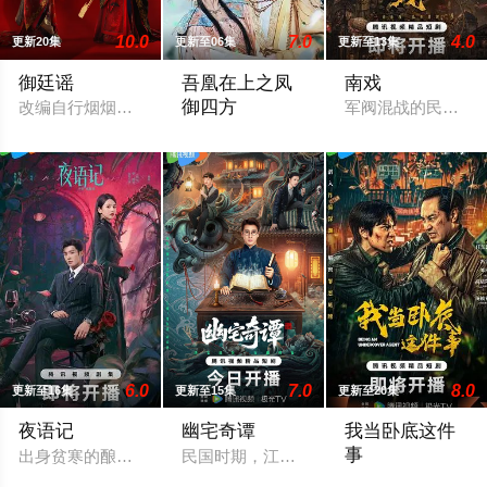
10.0
7.0
4.0
更新20集
更新至06集
更新至13集
御廷谣
吾凰在上之凤
南戏
御四方
改编自行烟烟的同名小说。孟廷辉，大平王朝有史以来个以女子
军阀混战的民国奉
改编自快看漫画作者嗷小泽的独家连载漫
6.0
7.0
8.0
更新至16集
更新至15集
更新至20集
夜语记
幽宅奇谭
我当卧底这件
事
出身贫寒的酿酒师叶小唯遭遇爱人程桉、恩师林晚媚的双重背叛
民国时期，江淮与迅哥组成说书班子，偶遇
程序员李文刻意接