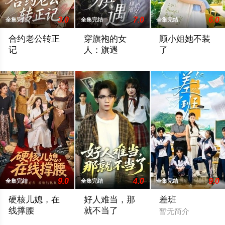
3.0
7.0
6.0
全集完结
全集完结
全集完结
合约老公转正
穿旗袍的女
顾小姐她不装
记
人：旗遇
了
暂无简介
暂无简介
暂无简介
9.0
4.0
9.0
全集完结
全集完结
全集完结
硬核儿媳，在
好人难当，那
差班
线撑腰
就不当了
暂无简介
暂无简介
暂无简介