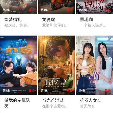
4.0
4.0
1.0
第8集
第4集
第26集
绘梦婚礼
龙婆虎
黑珊瑚
被欢笑、笑容和祝福环绕的婚礼仅仅是爱情生活的起点。未来还有许
龙婆和伙伴们意外卷入一起钻石抢劫案，
一个被人谋杀致死
5.0
1.0
8.0
第4集
第7集
第6集
做我的专属队
当光芒消逝
机器人女友
友
在那个连爱都是罪的年代，他们选择了彼此。
暂无简介
一位口齿伶俐的主播与新手玩家！顶级主播Thi追捕神秘玩家Zo