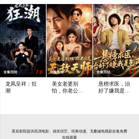
7.0
2.0
5.0
全集完结
全集完结
全集完结
龙凤呈祥：狂
美女老婆别
悬榜求医，治
潮
怕，你老公是
好了嫌我是乞
无敌天师
丐
暂无简介
暂无简介
暂无简介
星辰影院
提供高清电影、搞笑综艺、经典动漫、无删减电视剧全集免费
在线观看