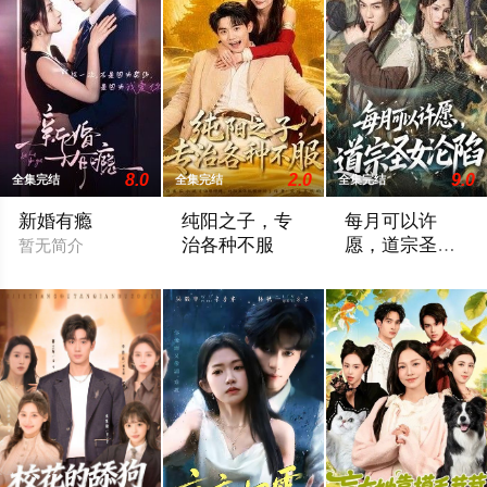
8.0
2.0
9.0
全集完结
全集完结
全集完结
新婚有瘾
纯阳之子，专
每月可以许
治各种不服
愿，道宗圣女
暂无简介
沦陷
暂无简介
暂无简介