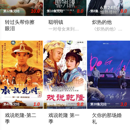
10.0
8.0
9.0
第12集完结
第10集完结
第8集
转过头帮你擦
聪明镇
炽热的他
眼泪
一对母女来到以高升学率闻名的偏远小镇
《炽热的他》讲述
暂无简介
1.0
9.0
3.0
第40集完结
第42集已完结
第10集完结
戏说乾隆-第二
戏说乾隆 第一
欠你的那场婚
季
季
礼
皇太后寿诞前夕，福建湄洲妈祖庙准备进献的贺寿礼――无价之宝
三次出行，三段邂逅，三段传奇。以戏说
曾经凭一张帅脸与