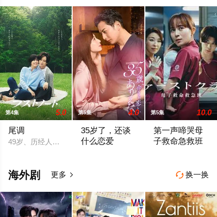
5.0
4.0
10.0
第4集
第5集
第5集
尾调
35岁了，还谈
第一声啼哭母
什么恋爱
子救命急救班
49岁、历经人生酸甜苦辣而追求现状稳定的职场女性一濑葵（内田
到了这个年纪，已经不会向男人寻求什么
故事舞台设定在日本
海外剧
更多
换一换

