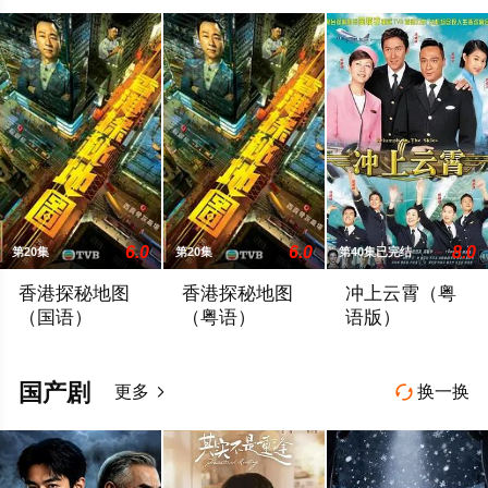
6.0
6.0
8.0
第20集
第20集
第40集已完结
香港探秘地图
香港探秘地图
冲上云霄（粤
（国语）
（粤语）
语版）
「傳說探秘，引爆恐懼。」玄學大師莊一臣（黎耀祥飾）創立探
「傳說探秘，引爆恐懼。」玄學大師莊一
唐亦琛（吴镇宇 
国产剧
更多
换一换

