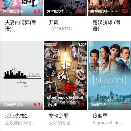
6.0
1.0
7.0
第25集已完结
第12集完结
第30集完结
夫妻的博弈(粤
开庭
楚汉骄雄 (粤
语)
语)
《COURT!》由3个不同单元故事组成
罹患癌症的姜幸如撞破丈夫与唯一闺蜜的奸情，更遭遇车祸被撞
秦朝末年，苛捐杂
5.0
2.0
7.0
第30集已完结
第01集
第6集完结
法证先锋2
非份之罪
度假季
法政部的高级化验师Tim Sir（欧阳震华 饰）学识广博，有赖
人類的欲望，可驅使我們超越自我，然而
A group of friends i