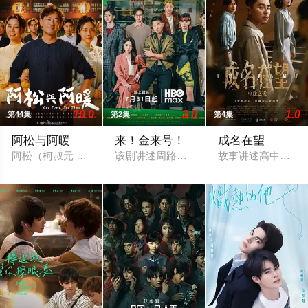
10.0
3.0
1.0
第44集
第2集
第4集
阿松与阿暖
来！金来号！
成名在望
阿松（柯叔元 饰）与阿芬（韩瑜 饰）是一对离婚夫妻，但离婚
该剧讲述周路勇（周兴哲 饰）一边努力寻
故事讲述高中好友