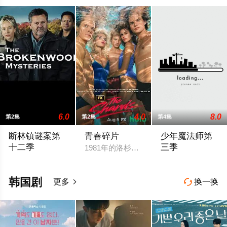
6.0
4.0
8.0
第2集
第2集
第4集
断林镇谜案第
青春碎片
少年魔法师第
十二季
三季
1981年的洛杉矶 ，一班精英名校的高中生
新西兰电视剧《断木之谜》第12季将于4月6日在Acorn TV开播
Wizards Of 
韩国剧
更多
换一换

