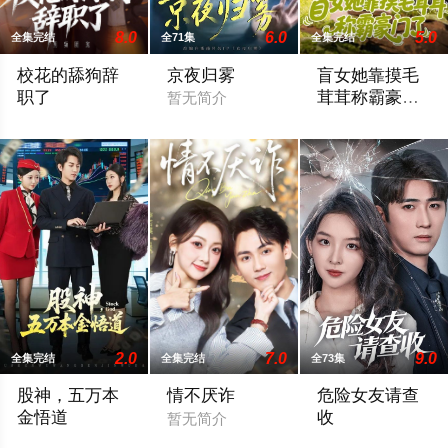
8.0
6.0
5.0
全集完结
全71集
全集完结
校花的舔狗辞
京夜归雾
盲女她靠摸毛
职了
茸茸称霸豪门
暂无简介
了
暂无简介
暂无简介
2.0
7.0
9.0
全集完结
全集完结
全73集
股神，五万本
情不厌诈
危险女友请查
金悟道
收
暂无简介
暂无简介
暂无简介