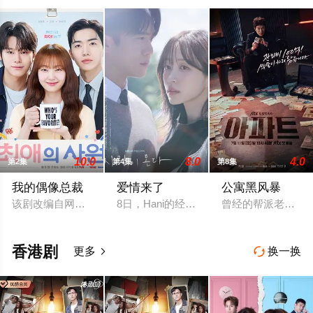
10.0
8.0
4.0
第2集
第4集
第8集
我的偶像总裁
爱情来了
公寓黑风暴
该剧改编自网络漫画《我的欧巴是偶像》，是一部浪漫喜剧。讲述
8日，Hani的经纪公司Sublime向OS
曾经的帮派老大急
香港剧
更多
换一换

