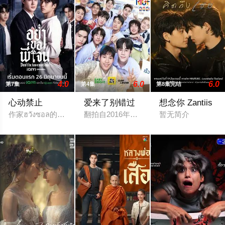
4.0
6.0
6.0
第7集
第4集
第8集完结
心动禁止
爱来了别错过
想念你 Zantiis
作家ฮวังซอล的小说Rule No.1: Don't Be Too Emotional อย
翻拍自2016年泰国剧集《爱来了别错过》
暂无简介