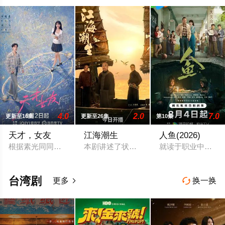
4.0
2.0
7.0
更新至16集
更新至26集
第10集
天才，女友
江海潮生
人鱼(2026)
根据素光同同名小说改编。江逾白长大以后，林知夏忽然对他说：
本剧讲述了状元实业家张謇创办大生企业
就读于职业中学培
台湾剧
更多
换一换

