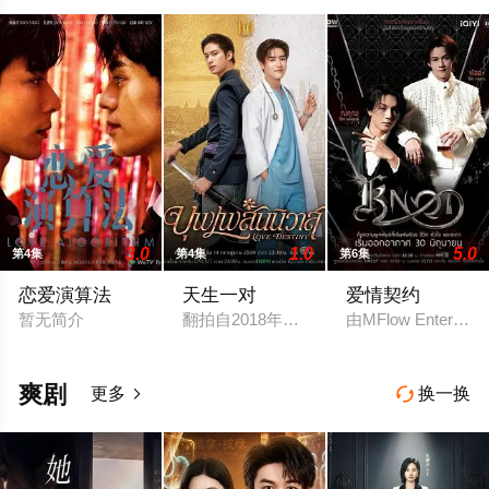
3.0
1.0
5.0
第4集
第4集
第6集
恋爱演算法
天生一对
爱情契约
暂无简介
翻拍自2018年泰剧《天生一对》。
由MFlow Ente
爽剧
更多
换一换

