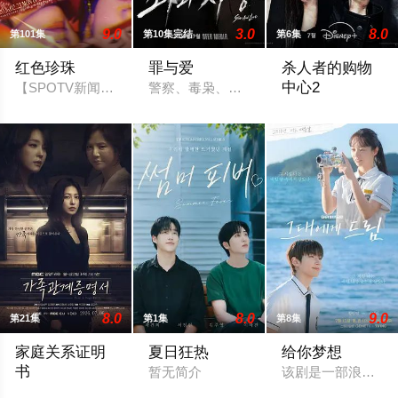
9.0
3.0
8.0
第101集
第10集完结
第6集
红色珍珠
罪与爱
杀人者的购物
中心2
【SPOTV新闻 = 记者 姜孝珍】演员朴真熙即将全面回归荧屏。
警察、毒枭、卧底特工和间谍——权力体
购物中心即将重新
8.0
8.0
9.0
第21集
第1集
第8集
家庭关系证明
夏日狂热
给你梦想
书
暂无简介
该剧是一部浪漫喜
本剧讲述的是从出生瞬间开始就被打上家庭崩溃烙印的一个孩子