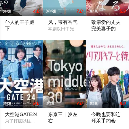
4.0
7.0
5.0
第6集
第95集
第6集
仆人的王子殿
风，带有香气
致亲爱的丈夫
下
完美妻子的谎
本剧以田中光著作《明治的南丁格尔 大
言
社长之子、文武双全、校内站在金字塔顶端的五藤直也（小川饰
聚焦于一对结婚1
9.0
7.0
8.0
第3集
第3集
第6集
大空港GATE24
东京三十岁左
今晚也要和连
右
环杀手约会
为了打破以往各部门各自为政的死板规矩，内阁官房直属成立了一个
该剧是国产剧《三十而已》的日本翻拍版。
故事围绕一名游离于