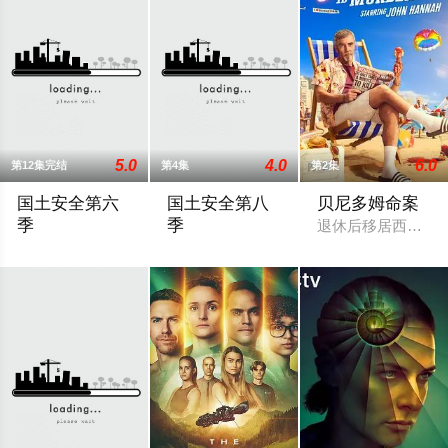
5.0
4.0
6.0
第12集完结
第4集
第2集
国土安全第六
国土安全第八
贝尼多姆命案
季
季
退休后移居西班牙
在德国转了一圈后，美剧《国土安全》第六季的故事将回到美国纽约，在近
《国土安全》最后一季开播延迟。第8季本