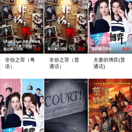
5.0
9.0
8.0
第25集已完结
第25集已完结
第25集已完结
非份之罪（粤
非份之罪（普
夫妻的博弈(普
语）
通话）
通话)
人類的欲望，可驅使我們超越自我，然而，當欲望失控，過份貪
人類的欲望，可驅使我們超越自我，然而
罹患癌症的姜幸如