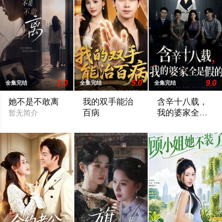
1.0
5.0
9.0
全集完结
全集完结
全集完结
她不是不敢离
我的双手能治
含辛十八载，
百病
我的婆家全是
暂无简介
假的
暂无简介
暂无简介