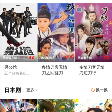
6.0
10.0
7.0
第10集完结
第16集完结
第16集完结
男公馆
多情刀客无情
多情刀客无情
刀之回旋刀
刀短刀行
五个背负各自问题和故事的人，为了逃避过去，阴错阳差的到了
双阳庄遭回刀门血洗，庄主叶子文遇害，
一身正气的武林盟
日本剧
更多
换一换

