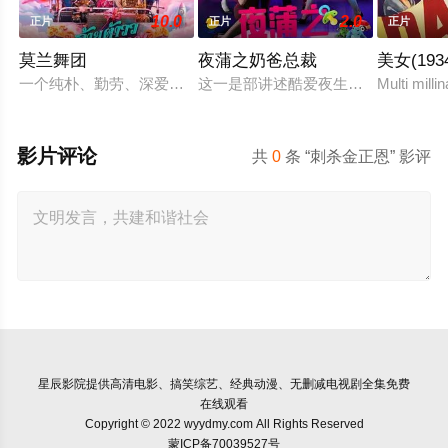
10.0
2.0
正片
正片
正片
莫兰舞团
夜蒲之奶爸总裁
美女(193
一个纯朴、勤劳、深爱家人的年轻人和他的妹妹过着简朴的生活
这一是部讲述酷爱夜生活的富二代沈
Multi milli
影片评论
共
0
条 “刺杀金正恩” 影评
星辰影院
提供高清电影、搞笑综艺、经典动漫、无删减电视剧全集免费
在线观看
Copyright © 2022 wyydmy.com All Rights Reserved
蒙ICP备70039527号