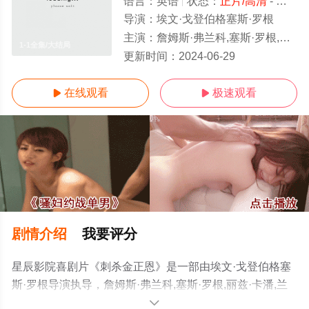
语言：
英语
状态：
正片/高清
- 免费在线观看
导演：
埃文·戈登伯格塞斯·罗根
主演：
詹姆斯·弗兰科,塞斯·罗根,丽兹·卡潘,兰德尔·朴
1-1全集/大结局
更新时间：
2024-06-29
在线观看
极速观看


剧情介绍
我要评分
星辰影院喜剧片《刺杀金正恩》是一部由埃文·戈登伯格塞
斯·罗根导演执导，詹姆斯·弗兰科,塞斯·罗根,丽兹·卡潘,兰
德尔·朴等演员精彩演绎的英国电影，大结局剧情已揭晓
