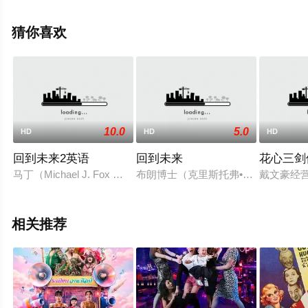
（1-1全集），手机免费观看高清未删减完整版电影大全就
上星辰电影网，更多相关信息可移步至豆瓣电影、电视猫
猜你喜欢
或剧情网等平台了解。
10.0
5.0
HD
HD
HD
回到未来2英语
回到未来
花心三剑
马丁（Michael J. Fox 饰）才回到现实世界与女友团聚，布朗博士（
布朗博士（克里斯托弗•洛伊德 Chri
戴文豪经
相关推荐