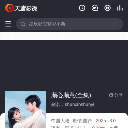






顺心顺意(全集)
分享

别名：shunxinshunyi
中国大陆
剧情,国产
2025
3.0