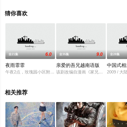
费观看高清未删减完整版电视剧全集就上星辰电影网，更
多相关信息可移步至豆瓣电视剧、电视猫或剧情网等平台
猜你喜欢
了解。
6.0
9.0
全21集
全35集
全28集
夜雨霏霏
亲爱的吾兄越南语版
中国式相
午夜2点，玫瑰园小区附近突然响起枪声，市外贸局长裘成贵倒
该剧改编自漫画《家兄又在作死》，
2009 / 大
相关推荐