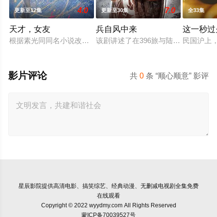
4.0
7.0
更新至12集
更新至30集
全33集
天才，女友
兵自风中来
这一秒过
根据素光同同名小说改编。江逾白长大以后，林知夏忽然对他说：
该剧讲述了在396旅与陆军步兵学院
民国沪上
影片评论
共
0
条 “顺心顺意” 影评
星辰影院
提供高清电影、搞笑综艺、经典动漫、无删减电视剧全集免费
在线观看
Copyright © 2022 wyydmy.com All Rights Reserved
蒙ICP备70039527号