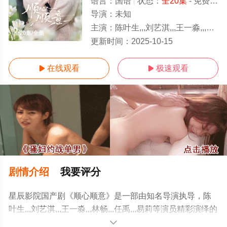
语言：
国语
状态：
全20集
- 免费在线观看
导演：
未知
主演：
陈叶生,,,刘艺淇,,,王一淼,,,林畅,,,任禹,,,易莉
全20集/全集
更新时间：
2025-10-15
在线观看
极速观看


剧情介绍
我要评分
星辰影院国产剧《顺心顺意》是一部由知名导演执导，陈
叶生,,,刘艺淇,,,王一淼,,,林畅,,,任禹,,,易莉等演员精彩演绎的
中国大陆电视剧，大结局剧情已揭晓（全20集），手机免
