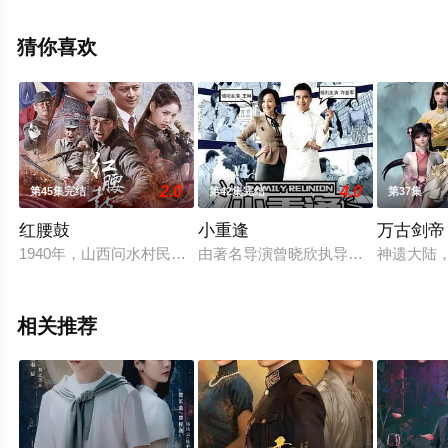
手机免费观看高清未删减完整版电视剧全集就上星辰电影
网，更多相关信息可移步至豆瓣电视剧、电视猫或剧情网
猜你喜欢
等平台了解。
2.0
4.0
第45集完结
第42集完结
第37集
红腰鼓
小重逢
万古剑帝
1940年，山西问水村民兵队队长窦三喜召集邻村的民兵骨干开
由著名导演曾晓欣执导，许亚军王琳
神遗大陆
相关推荐