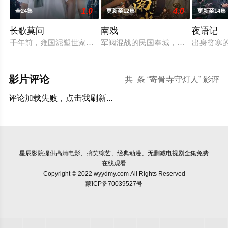
1.0
4.0
全24集
更新至12集
更新至14集
长歌莫问
南戏
夜语记
千年前，雍国泥塑世家楚门因进贡的“十二生肖”离奇流血炸裂，
军阀混战的民国奉城，玉佛头离奇失
出身贫寒
影片评论
共
条 “寄骨寺守灯人” 影评
评论加载失败，点击我刷新...
星辰影院
提供高清电影、搞笑综艺、经典动漫、无删减电视剧全集免费
在线观看
Copyright © 2022 wyydmy.com All Rights Reserved
蒙ICP备70039527号