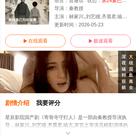
语言：
普通话
状态：
第24集已完结
-
导演：
秦教授
主演：
林家川,,刘艺瞳,齐晨君,喻亢,宋言之
第24集已完结/全集
更新时间：
2026-05-23
在线观看
极速观看


剧情介绍
我要评分
星辰影院国产剧《寄骨寺守灯人》是一部由秦教授导演执
导，林家川,,刘艺瞳,齐晨君,喻亢,宋言之等演员精彩演绎的
中国大陆电视剧，大结局剧情已揭晓（第24集已完结），
