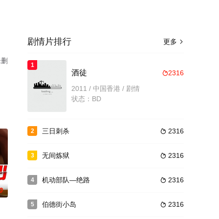
剧情片排行
更多

未删
1
酒徒
2316

2011 / 中国香港 / 剧情
状态：BD
三日刺杀
2316
2

无间炼狱
2316
3

机动部队—绝路
2316
4

0
伯德街小岛
2316
5
