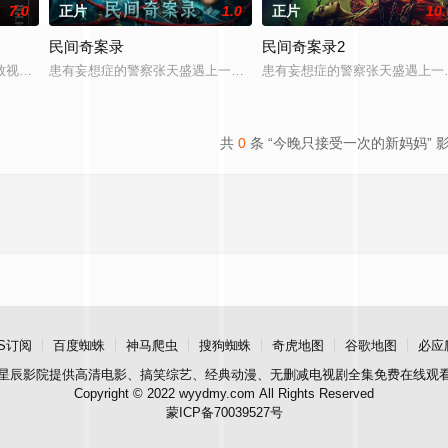
7.0
正片
1.0
正片
10.
民间奇案录
民间奇案录2
校花与校草开战，背后搞小动作坑对手又坑队友；寒门工科妹靠兼职偷师学音乐
致视力逐渐丧失的摄影师瑞真展开。在面对跨越视力障碍、好不容易成为陶艺家
患有妄想症的警察张天盛遇上一起离奇的神像杀人事件，勘案过程中，
患有妄想症的警察张天盛遇上一
共
0
条 “今晚只接受一次的新妈妈” 
S订阅
百度蜘蛛
神马爬虫
搜狗蜘蛛
奇虎地图
谷歌地图
必应
星辰影院
提供高清电影、搞笑综艺、经典动漫、无删减电视剧全集免费在线观
Copyright © 2022 wyydmy.com All Rights Reserved
蒙ICP备70039527号