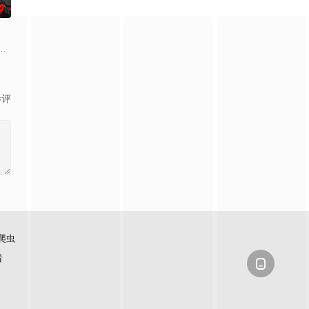
0
，一边端盘子一边写歌逆袭。校
却离奇身亡的双胞胎妹妹瑞音时，瑞真孤身一人踏上了挖掘死亡真相
牵引出“婴胎报仇”，“娘娘索命”等一连串妖异事件，张天盛虽被种种诡怪幻象
起离奇的神像杀人事件，勘案过程中，牵引出“婴胎报仇”，“娘娘索命”等一连
影评
爬虫
看
