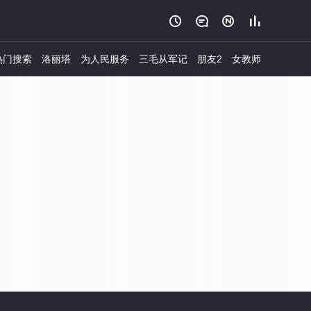




热门搜索
洛丽塔
为人民服务
三毛从军记
朋友2
女教师