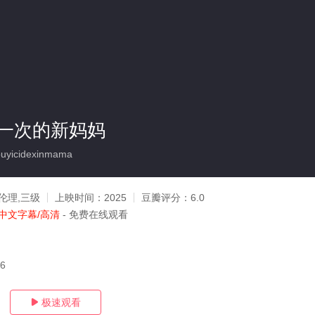
一次的新妈妈
uyicidexinmama
伦理,三级
上映时间：
2025
豆瓣评分：
6.0
中文字幕/高清
- 免费在线观看
16
极速观看
