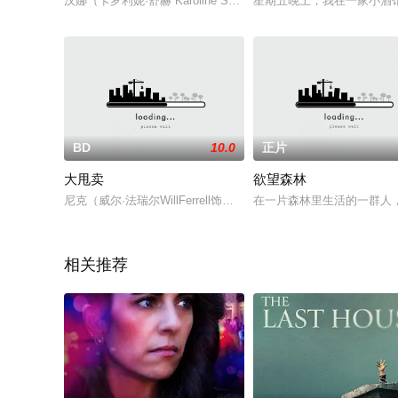
汉娜（卡罗利妮·舒赫 Karoline Schuch 饰）是一名正
星期五晚上，我在一家小酒
BD
10.0
正片
大甩卖
欲望森林
尼克（威尔·法瑞尔WillFerrell饰）只是一届小小推销员，
在一片森林里生活的一群人
相关推荐