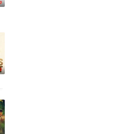
0
切代价掩盖真相的人。
秘威胁的双重逼迫下，一家人必须想方设法联手求生，打破这间
0
，故事发生在 20 世纪 70 年代第一季度风暴期间，警察霍默、康拉德和比