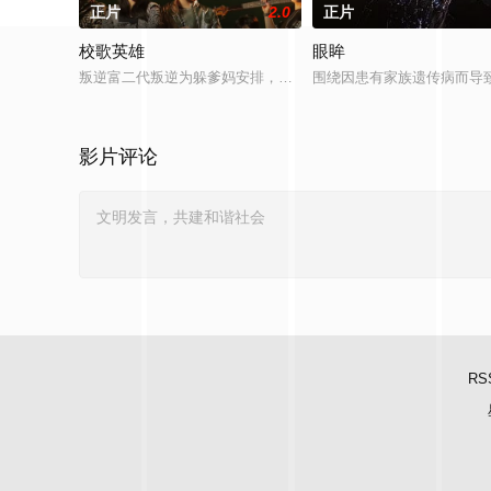
正片
2.0
正片
校歌英雄
眼眸
叛逆富二代叛逆为躲爹妈安排，偷报音乐专业，开学撩学姐，为
围绕因患有家族遗传病而导
影片评论
RS