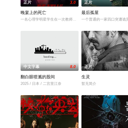
正片
3.0
正片
晚宴上的死亡
最后孤屋
一名心理学明星学生在一次教师派对上死亡后，安德莉亚·吉布斯
一个普通的一家四口突遭诡异
中文字幕
8.0
正片
翻白眼喷溅的股间
生灵
2025 / 日本 / 二宫里江奈
暂无简介