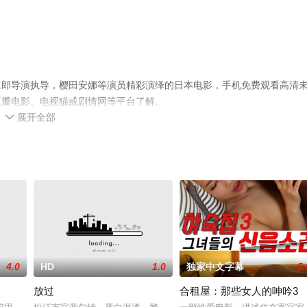
二郎导演执导，樱田安娜等演员精彩演绎的日本电影，手机免费观看高清
豆瓣电影、电视猫或剧情网等平台了解。
展开全部

4.0
HD
1.0
独家中文字幕
5.
放过
合租屋：那些女人的呻吟3