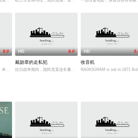
在攻读企业管理专业的大学生，在毕业之前，她决定千里迢迢前往以色列实习，她坚信这
馆里被女老板训斥了一顿。火车已经开走了。因为我是单身汉，从星期五晚上到
松江市官商勾结，黑白混淆。警察局邱副局长甘心充当黑心商人陈一
一部性爱电影，讲述住在寄宿家
9.0
HD
6.0
HD
3.
戴勋章的走私犯
收音机
在为公司做牛做马16年后，他非但没有得到晋升，反而落得了被残忍开除的下场，而
，米勒以及其父亲是普通的伐木工人，他们过着y-乱又平静的生活，简直像世外
抗日战争期间，国民党某连长董予铭奉命押送一批抗日军火到南京，军
RADIOGRAM is set in 1971 Bulg