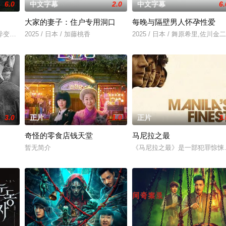
6.0
中文字幕
2.0
中文字幕
6.
大家的妻子：住户专用洞口
每晚与隔壁男人怀孕性爱
和她的儿子伊桑被卷入了著名教授艾伦·杰克逊的危险操纵之中——一个不惜一
变故，被困在自家房屋中超过 1000 天无法出门。在资源消耗殆尽与未知神
2025 / 日本 / 加藤桃香
2025 / 日本 / 舞原希里,佐川金二
3.0
正片
1.0
正片
3.
奇怪的零食店钱天堂
马尼拉之最
暂无简介
《马尼拉之最》是一部犯罪惊悚片