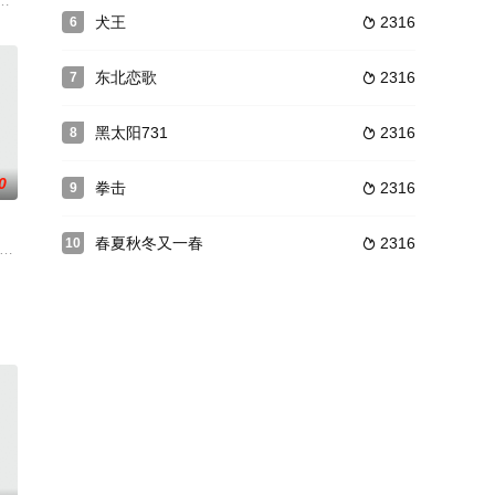
样一段并不
星期一早上，我遭受了各种各样的虐待。女老板被她下属勃起的下体
文的保护伞，纵容其经营的吉盛达公司干着各种买空卖空、坑蒙拐骗的勾当。变
庭的男女的性行为。
犬王
2316
6

东北恋歌
2316
7

黑太阳731
2316
8

0
拳击
2316
9

春夏秋冬又一春
2316
10

尼克所获得的遣
y-园，沉醉于大自然的乐趣，将小村庄变成为开放式妓院。这里
火安全抵达目的地，董予铭被上司授予了一枚“青天白日”勋章。然而当他得知
aria, under the Communist regime: when any weste