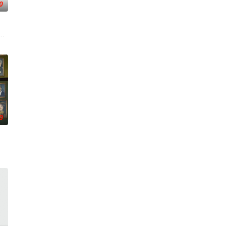
0
如何招募情报线人，如何与外国政府打交道，如何与支援团
 noted t
tufim》(Kidnapped)改编，但其与原版差别巨大，前者仅仅是沿袭了后
0
过了一个夏天。在那里
，和无情的家庭教师协会的母亲。
林塞斯（斯嘉丽·雷纳饰）和泰勒（库珀·特纳饰）的生母凯特（夏洛特·莱利饰