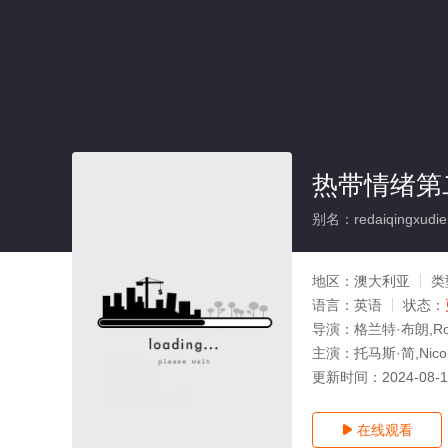
热带情绪第
别名：redaiqingxudier
地区：
澳大利亚
类
语言：
英语
状态：
导演：
格兰特·布朗,Ro
主演：
托马斯·简,Nico
更新时间：
2024-08-
在线观看
