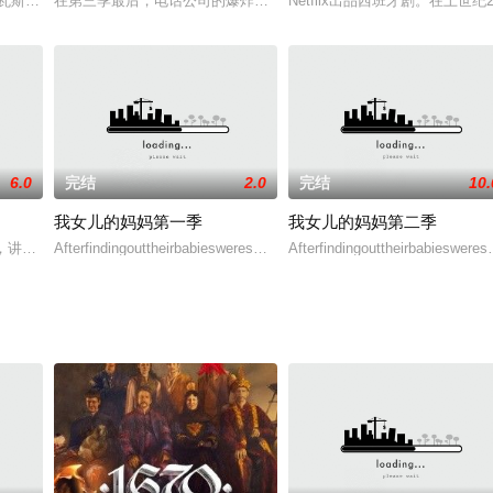
，可是我们的主角们身在何方呢？有什么样的剧情等着观众呢？由萨瓦托雷·
萨瓦斯塔诺家族老大彼得（福尔图纳托·切尔力诺饰），和他的儿子杰尼（萨瓦托
在第三季最后，电话公司的爆炸是一个高潮，Netflix发布了一个预告，其中
Netflix出品西班牙剧。在
6.0
完结
2.0
完结
10.
我女儿的妈妈第一季
我女儿的妈妈第二季
”Iglesias及KevinHench联手开发，现定於美国时间
作，讲述一个在小型书店的鬼魂把书中的虚构人物释放到现实世界时，四个孩子
Afterfindingouttheirbabieswereswitchedatbirth,twowomendevelopaplan
Afterfindingouttheirbabiesweres