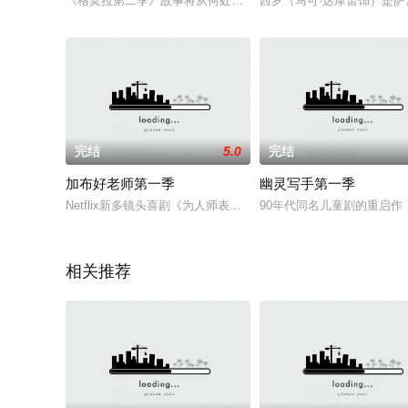
《格莫拉第二季》故事将从何处继续？自然会从上一季的结尾开始
西罗（马可·达摩雷饰）是
完结
5.0
完结
加布好老师第一季
幽灵写手第一季
Netflix新多镜头喜剧《为人师表Mr.Iglesias》由Gabriel“Fluffy
90年代同名儿童剧的重启
相关推荐