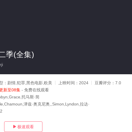
二季(全集)
ji
型：
剧情,犯罪,黑色电影,欧美
上映时间：
2024
豆瓣评分：
7.0
更新至08集
- 免费在线观看
byn,Grace,托马斯·简
le,Chamoun,津兹·奥克尼奥,,Simon,Lyndon,拉达·
12
极速观看
