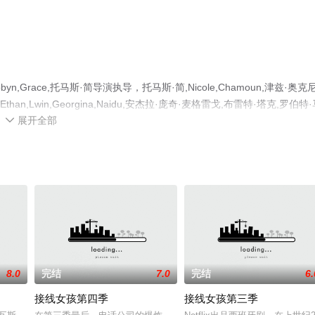
race,托马斯·简导演执导，托马斯·简,Nicole,Chamoun,津兹·奥克
dden,Ethan,Lwin,Georgina,Naidu,安杰拉·庞奇·麦格雷戈,布雷特·塔克,罗伯特
展开全部
康纳,唐玲雪,Cramer,Cain,萨拉·韦斯特,Arka,Das等演员精彩演绎的澳大利亚

未删减完整版电视剧全集就上星辰电影网，更多相关信息可移步至豆瓣电视
8.0
完结
7.0
完结
6.
接线女孩第四季
接线女孩第三季