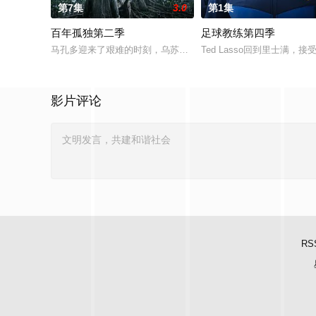
第7集
3.0
第1集
百年孤独第二季
足球教练第四季
马孔多迎来了艰难的时刻，乌苏拉·伊瓜兰的诅咒成真，和平越来
Ted Lasso回到里士
影片评论
RS