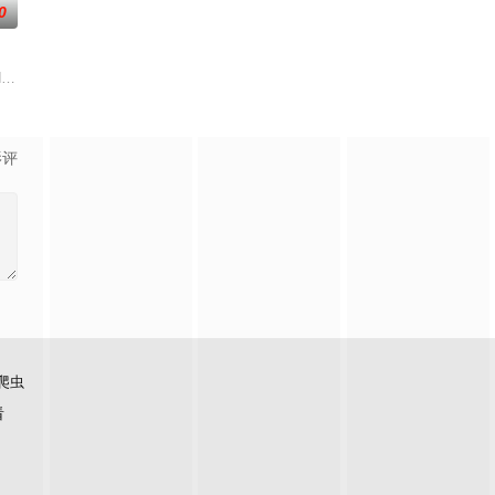
0
ed和球队学着“先做了再说”，把握他们从未设想过的机
（安雅·泰勒-乔伊 饰）在一次数百万美元的劫案发生意外后，被迫踏上逃亡之
ordon和Alex Gansa联手打造，前《嗜血判官（Dexter）》剧集运作人Chip Joh
影评
爬虫
看