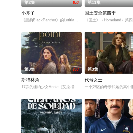
第2集
9.0
第11集
小斧子
国土安全第四季
《黑豹BlackPanther》的LetitiaWright及《星球大战StarWar
《国土》（Homeland
第8集
7.0
第3集
斯特林角
代号女士
17岁的纽约少女Annie（艾拉·鲁宾 饰）和双胞胎哥哥由养
一个郊区的母亲和她的高中