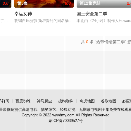
3.0
第5集
8.0
第12集完结
2.
幸运女神
国土安全第二季
越难维持……
满，接受了他迄今为止最大的挑战：执教一支乙级联赛的女子足球队。在这一季里，T
改编自玛丽莎·斯塔普利的同名畅销小说，讲述专业骗子“幸运儿”露西
本剧由《24小时》制作人Howard G
共
0
条 “热带情绪第二季” 
S订阅
百度蜘蛛
神马爬虫
搜狗蜘蛛
奇虎地图
谷歌地图
必应
星辰影院
提供高清电影、搞笑综艺、经典动漫、无删减电视剧全集免费在线观
Copyright © 2022 wyydmy.com All Rights Reserved
蒙ICP备70039527号