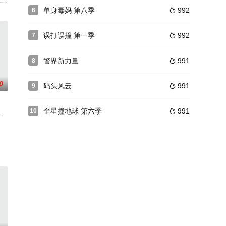
艾斯波西托饰演的杰尼还活着，
雷·艾斯博斯托饰）崭露头角的亲信。策略需要，为争夺市场的控
该系列剧的四个主角接受审问。在新一季，BlancaSuárez、AnaFerná
上世纪20年代的马德里，国家电话公司的四位女士在一通通电话中应对着爱情、友
单身毒妈 第八季
992
6

误打误撞 第一季
992
7

警界新力量
991
8

0
码头风云
991
9

歪星撞地球 第六季
991
10

因此组合起来为鬼魂解决各种未了之事。
toadjusttot
witchedatbirth,twowomendevelopaplantoadjusttot