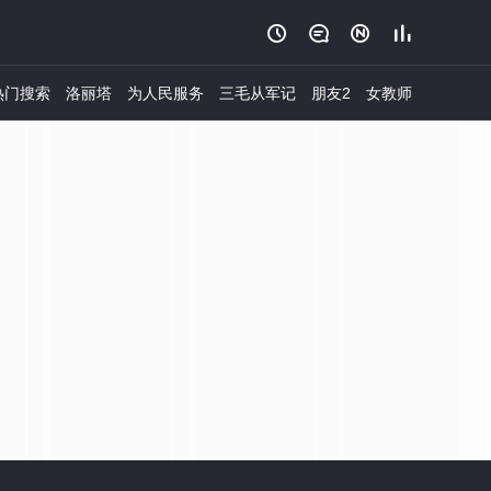




热门搜索
洛丽塔
为人民服务
三毛从军记
朋友2
女教师