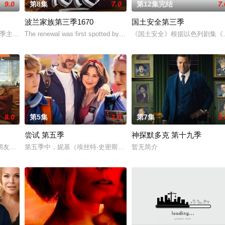
9.0
第8集
7.0
第12集完结
7.
波兰家族第三季1670
国土安全第三季
s》新三部曲演员JohnBoyega加盟BBC剧《细斧SmallAx
）第四季主要描述Carrie以一个情报官员的身份在别国首都开展工作的情况：她
The renewal was first spotted by the account Kino Alert PL after they
《国土安全》根据以色列剧集《Ha
8.0
第5集
1.0
第7集
3.
尝试 第五季
神探默多克 第十九季
父抚养长大。她无意中继承了神秘外祖父在加拿大的一座岛屿。于是她前往加拿大度
朋友阴谋吓唬她不忠的丈夫直，但他们的计划螺旋成谋杀，她被困在执法，毒枭
第五季中，妮基（埃丝特·史密斯饰）和杰森（拉菲·斯波饰）要应对普
暂无简介