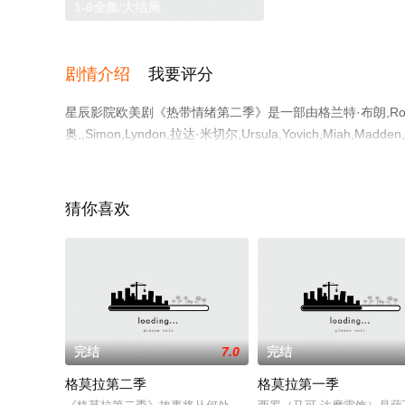
1-8全集/大结局
剧情介绍
我要评分
星辰影院欧美剧《热带情绪第二季》是一部由格兰特·布朗,Robyn,G
奥,,Simon,Lyndon,拉达·米切尔,Ursula,Yovich,Miah,Ma
莫内,Di,Adams,Meyne,Wyatt,弗莱彻·汉弗莱斯,卡罗琳·奥
视剧，大结局剧情已揭晓（1-8全集），手机免费观看高清
剧、电视猫或剧情网等平台了解。
猜你喜欢
完结
7.0
完结
格莫拉第二季
格莫拉第一季