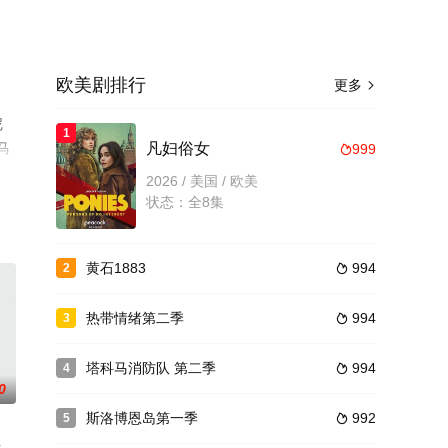
欧美剧排行
更多

尼
1
·马
凡妇俗女
999

电
2026 / 美国 / 欧美
状态：全8集
黄石1883
994
2

热带情绪第二季
994
3

塔科马消防队 第二季
994
4

0
斯洛博恩岛第一季
992
5
